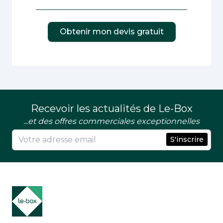
Obtenir mon devis gratuit
Recevoir les actualités de Le-Box
...et des offres commerciales exceptionnelles
S'inscrire
Footer