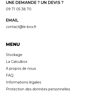
UNE DEMANDE ? UN DEVIS ?
Email
09 71 05 38 70
EMAIL
Phone number
contact@le-box.fr
MENU
Stockage
La Calculbox
A propos de nous
FAQ
Informations légales
Protection des données personnelles